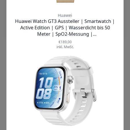
eleganten Metallschließe,
kombiniert diese Smartwatch
Einstellungen
stilvolles Aussehen mit
Tragekomfort. Ein echter
Hingucker, der sowohl
funktional als auch
ästhetisch keine Wünsche
offen lässt.
Rund-um-
Fitness-
Management
Halte dein Gleichgewicht