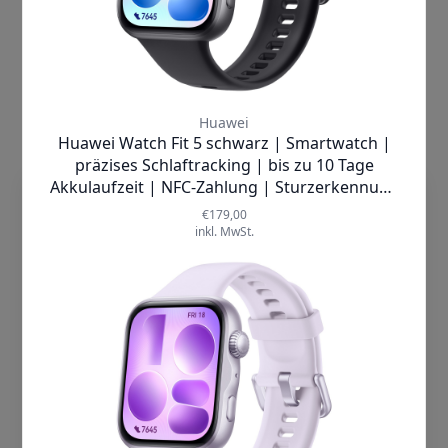
dieTechnik.de nutzt Cookies, damit wir
unsere Seiten sicher und zuverlässig
anbieten, die Performance prüfen und
Deine Nutzererfahrung einschließlich
relevanter Inhalte und personalisierter
Werbung auf unseren Seiten verbessern
können. Mit Klick auf „Cookies
akzeptieren“ willigst Du zum einen in die
Verwendung von Cookies ein. Zum
anderen holen wir auf diese Weise –
soweit erforderlich – deine Einwilligung in