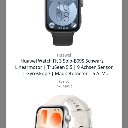
deine
Schlafqualität
Entspanne dich und genieße
jede Nacht erholsamen
Schlaf mit dem speziellen
Schlafmodus der
Smartwatch, der weißes
Rauschen, natürliche
Soundkulissen und
beruhigende Musik bietet.
Überwache wichtige
Gesundheitsparameter wie
Herzfrequenz,
Sauerstoffsättigung (SpO2),
Atemfrequenz und
unregelmäßige Atemmuster,
während du schläfst, um