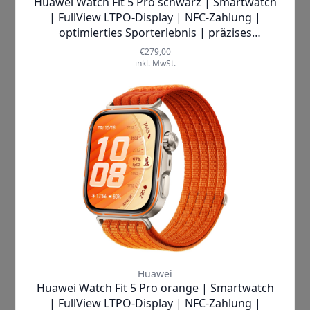
verstehen.
Intelligente Vorschläge
Erhalte personalisierte
Empfehlungen für Aktivitäten und
Sportarten, basierend auf deinen
Gewohnheiten und Bedingungen.
Integriertes GPS und
Trainingsmodi
Entdecke über 100 Trainingsmodi
und verfolge präzise deine
Laufdistanzen und Routen dank des
integrierten GPS.
Fitness am Handgelenk
Aktiviere animierte
Trainingsanleitungen für gängige
Sportarten und optimiere dein
Training.