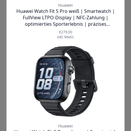
Überwache einfach deine Aktiv- und
Ruhekalorien für einen gesünderen
Lebensstil direkt von deinem
Handgelenk aus.
Kalorienüberblick
Deine Smartwatch zeigt dir auf
einem dedizierten Display deine
verbrauchten und aufgenommenen
Kalorien, um dir zu helfen, deine
Ziele zu erreichen.
Ernährungstagebuch
Erfasse schnell jede Mahlzeit in der
HUAWEI Health App und behalte
den Überblick über deine Kalorien.
Nährwertanalyse
Erhalte detaillierte Analysen und
nutze die Lebensmitteldatenbank,
um deine Nährstoffaufnahme zu