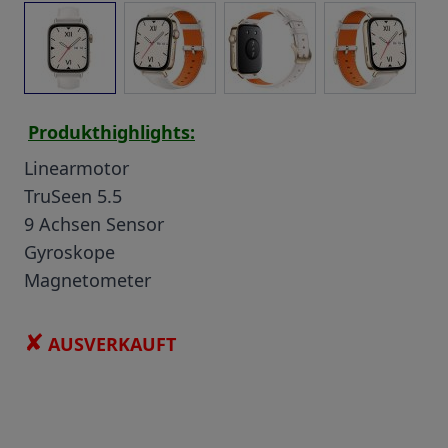
View larger image
View larger image
View larger image
View larg
Produkthighlights:
Linearmotor
TruSeen 5.5
9 Achsen Sensor
Gyroskope
Magnetometer
✘
AUSVERKAUFT