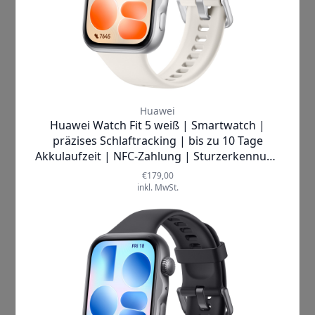
stets den Überblick über dein
Wohlbefinden zu behalten.
Erhalte detaillierte Analysen
deiner Schlafmuster und
nutze personalisierte Tipps
zur Schlafhygiene, die dir
helfen, schneller
einzuschlafen und dein
Leben insgesamt
ausgewogener zu gestalten.