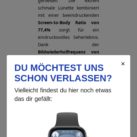
genießen. Die extrem
schmale Lünette kombiniert
mit einer beeindruckenden
Screen-to-Body Ratio von
77,4%
sorgt für ein
eindrucksvolles Seherlebnis.
Dank der
Bildwiederholfrequenz von
60 Hz
und der automatischen
Helligkeitsanpassung bleibt
das Bild stets klar und
lebendig – selbst bei starker
Sonneneinstrahlung.
Verbessere