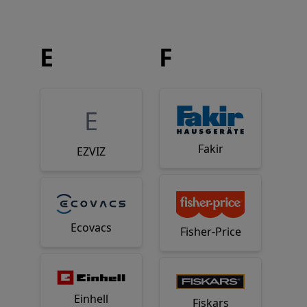
E
F
E
Fakir
EZVIZ
Ecovacs
Fisher-Price
Einhell
Fiskars