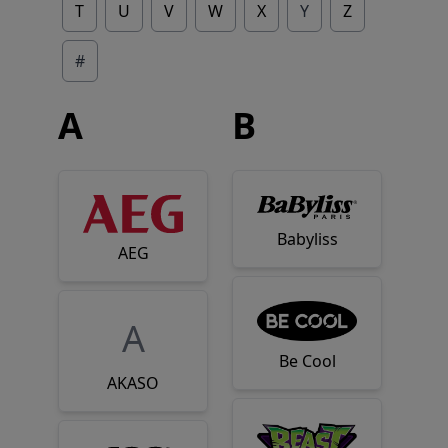
T
U
V
W
X
Y
Z
#
A
B
Babyliss
AEG
A
Be Cool
AKASO