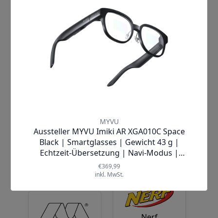
Lyca Mobile
M
N
M
Narwal
MYVU
Nerf