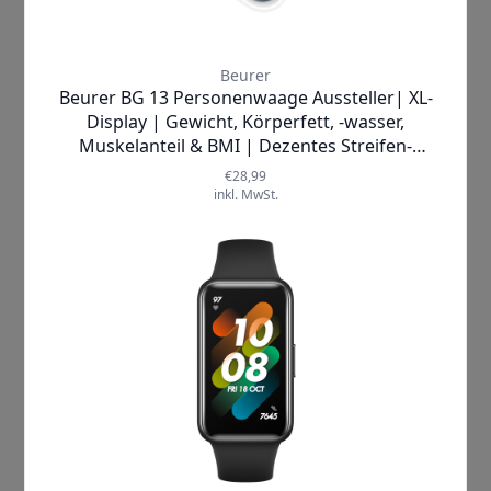
Hombli
GreenPan
Honor
Hoover
Huawei