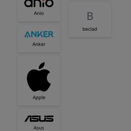
B
Anio
beclad
Anker
Apple
Asus