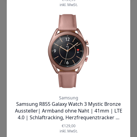
LG
Kenwood
LIVALL
KitchenAid
Laurastar
Krups
Le Creuset
Kärcher
L
LebenLang