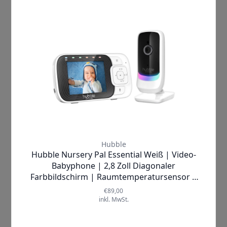
Leifheit
Lenovo
Levoit
Logitech