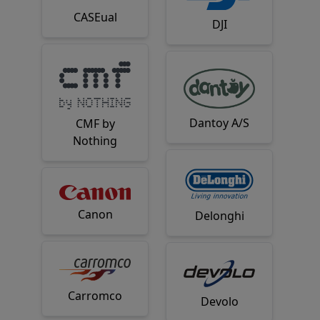
CASEual
DJI
Dantoy A/S
CMF by
Nothing
Canon
Delonghi
Carromco
Devolo