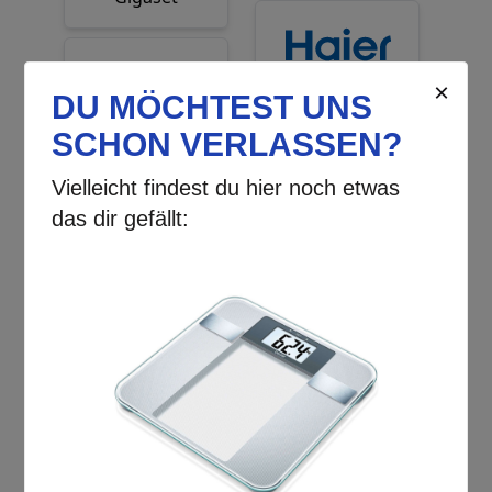
Haier
Gillette
Golden Curl
Hasbro
Google
Hisense