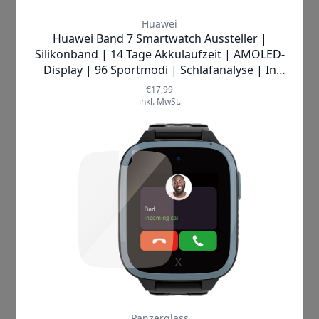
Hubble
Hutt
I
J