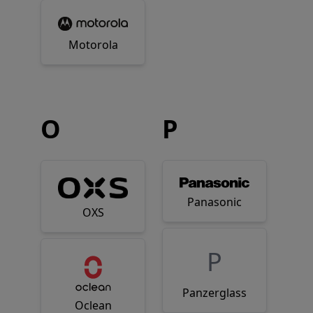
Motorola
O
P
Panasonic
OXS
P
Panzerglass
Oclean