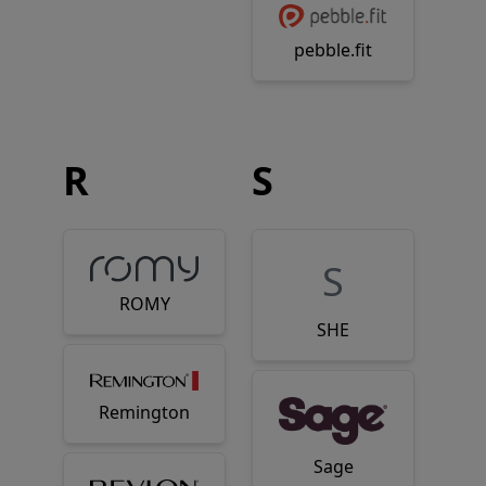
pebble.fit
R
S
S
ROMY
SHE
Remington
Sage