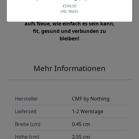
Entdecken Sie alle Funktionen in
Ihrem Alltag und spüren Sie täglich
aufs Neue, wie einfach es sein kann,
fit, gesund und verbunden zu
bleiben!
Mehr Informationen
Hersteller
CMF by Nothing
Lieferzeit
1-2 Werktage
Breite (cm)
0.45 cm
Höhe (cm)
2.55 cm