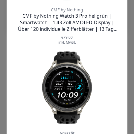
Einstellungen
Sportlich ambitionierte Nutzer
profitieren vom
„Smart Movement“-
Algorithmus
, der
über 120 Sportmodi
unterstützt
und
fünf davon sogar
automatisch erkennt
. So können Sie
Ihre Trainingsziele präzise einstellen
und jederzeit kontrollieren – sei es
Herzfrequenzmessung während des
Laufens
oder
Aufwärmübungen vor
dem Workout
. Auch für
Gesundheitsbewusste bietet die Uhr
umfassende Funktionen: Eine
kontinuierliche Überwachung von