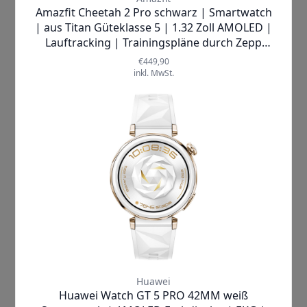
Herzfrequenz und
Blutsauerstoffsättigung (SpO₂)
, ein
intelligenter Schlaftracker
sowie die
Verfolgung des Menstruationszyklus
machen die CMF Watch Pro 2 zu einem
umfassenden Gesundheitsmanager
am Handgelenk. Der
Active Score
zeigt
Ihnen täglich auf einen Blick Ihren
Aktivitätsstatus an, während
Warnungen bei ungewöhnlichen
Herzfrequenz- oder
Blutsauerstoffwerten
rechtzeitig
informieren.
Mit einer
Akkukapazität von 305 mAh
ist die Uhr bestens für den Alltag
gerüstet: Nach nur
100 Minuten
Ladezeit
hält der Akku bei normaler
Nutzung
bis zu 11 Tage durch
– im
Energiesparmodus sogar
fast 46 Tage
.