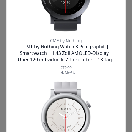
lebendige Farben. Mit einer
Spitzenhelligkeit von
620 Nit
bleibt das
Display selbst bei direkter
Sonneneinstrahlung hervorragend
ablesbar. Die
Bildwiederholfrequenz
von 60 fps
und eine
Touch-Abtastrate
von 1.000 Hz
garantieren eine flüssige
Bedienung ohne Verzögerungen. Die
PWM-Frequenz von 2.160 Hz
reduziert
zudem effektiv Flimmern und schont
damit Ihre Augen.
Im täglichen Gebrauch überzeugt die
CMF Watch Pro 2 durch zahlreiche
praktische Features: Neben
Mikrofon
und Lautsprecher
ermöglicht sie
Bluetooth-Anrufe direkt vom
Handgelenk
aus. Über das
Cloud-
System
können Sie aus
über 100