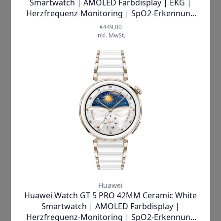
Selbst bei intensiver Nutzung mit
GPS-
Einsätzen oder Bluetooth-Anrufen
müssen Sie keine Sorge haben: Die
Laufzeit reicht bis zu
25 Stunden GPS-
Nutzung
oder
17,4 Stunden
Telefonieren via Bluetooth
. Das
integrierte
GPS unterstützt alle
gängigen Satellitensysteme wie GPS,
GLONASS, Galileo, QZSS und Beidou
–
so sind Sie immer präzise ortbar. Ob
beim Joggen im Park, im Büroalltag
oder auf Reisen – die
CMF by Nothing
Watch Pro 2
begleitet Sie zuverlässig
und robust durch jede Lebenslage.
Dank
IP68-Zertifizierung
ist sie gegen
Wasser und Staub geschützt und trotzt
somit auch widrigen Bedingungen
mühelos.