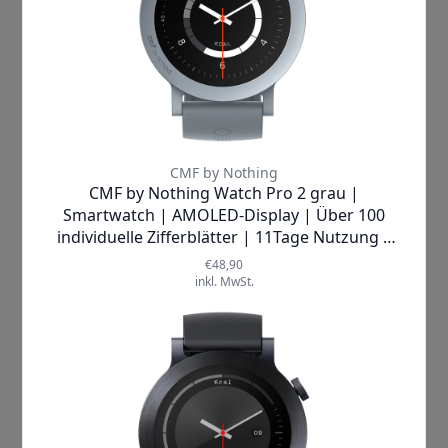
modernster Technologie
macht die
Uhr zu einem echten Hingucker am
Handgelenk – ein Accessoire, das nicht
nur praktisch, sondern auch emotional
begeistert. Unterstützt wird die
Smartwatch sowohl von
Android-
Geräten ab Version 8
als auch von
iOS
ab Version 13
– so bleibt sie
kompatibel mit den meisten
Smartphones auf dem Markt.
Was diese Smartwatch einzigartig
macht, sind ihre
innovativen
Funktionen
und die herausragende
Displayqualität
. Das
1,32 Zoll große
AMOLED-Display
mit einer Auflösung
von
466 x 466 Pixeln
und einer
Pixeldichte von
353 PPI
sorgt für
gestochen scharfe Bilder und