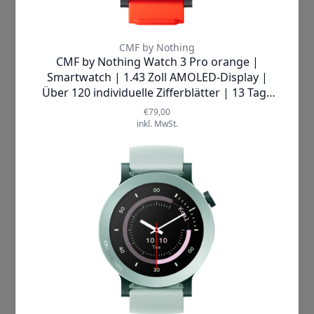
Verarbeitung Deiner Daten ein,
einschließlich der Übermittlung solcher
Daten an unsere Marketingpartner
(Dritte). Unsere Marketingpartner
verwenden ebenfalls Cookies und andere
Technologien zur Personalisierung,
Messung und Analyse von
Inhalten/Werbung. Wenn Du nicht
einverstanden bist, beschränken wir uns
auf wesentliche Cookies und
Technologien. Wenn Du damit nicht
einverstanden bist, dann klicke auf
"Cookies ablehnen". Mehr Information
findest Du in unserer
Datenschutzerklärung
Cookies Akzeptieren