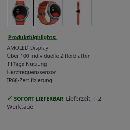
View larger image
View larger image
View larger image
Produkthighlights:
AMOLED-Display
Über 100 individuelle Zifferblätter
11Tage Nutzung
Herzfrequenzsensor
IP68-Zertifizierung
✓
Lieferzeit:
1-2
SOFORT LIEFERBAR
Werktage