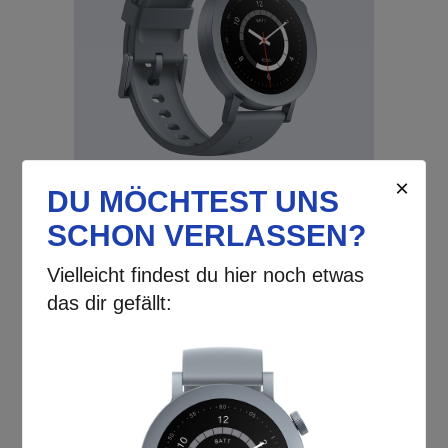
Stellen Sie sich vor, wie motivierend es
ist, wenn ein
intelligenter Partner
Sie
durch den Tag begleitet: Die
CMF
Watch Pro 2
unterstützt Sie dabei, Ihre
sportlichen Erfolge zu steigern
, Ihre
Gesundheit zu schützen
und
gleichzeitig mit Ihrem
sozialen Umfeld
in Verbindung zu bleiben
. Das
elegante Design
gepaart mit