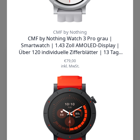
individuellen Zifferblättern
wählen –
inklusive dynamischer und interaktiver
Designs sowie der Option,
eigene
Fotos als Hintergrund
zu verwenden.
Atemübungen
helfen Ihnen beim
Stressabbau, während
Benachrichtigungen für Nachrichten
dieTechnik.de nutzt Cookies, damit wir
und Anrufe
dafür sorgen, dass Sie
unsere Seiten sicher und zuverlässig
stets auf dem Laufenden bleiben.
anbieten, die Performance prüfen und
Weitere nützliche Tools wie
Timer,
Deine Nutzererfahrung einschließlich
Stoppuhr, Wecker, Wetteranzeige,
relevanter Inhalte und personalisierter
Taschenlampe
oder
Fernbedienung
Werbung auf unseren Seiten verbessern
für die Kamera Ihres Smartphones
können. Mit Klick auf „Cookies
ergänzen das umfassende
akzeptieren“ willigst Du zum einen in die
Funktionspaket perfekt.
Verwendung von Cookies ein. Zum
anderen holen wir auf diese Weise –
soweit erforderlich – deine Einwilligung in
die auf diesen Cookies basierende