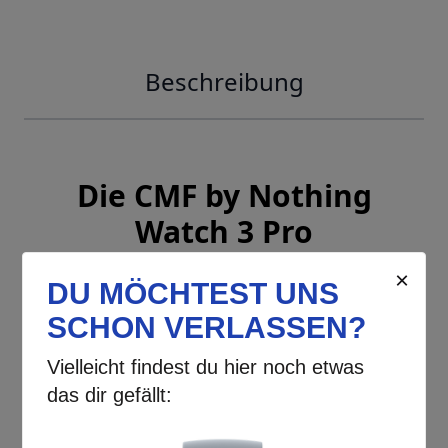
Beschreibung
Die CMF by Nothing
Watch 3 Pro
Mit ihrem brillanten
1,43 Zoll großen
AMOLED-Display
bietet sie Ihnen eine
gestochen scharfe Darstellung mit
einer
Auflösung von 466 x 466 Pixeln
und einer beeindruckenden Pixeldichte
von 326 PPI. Die Spitzenhelligkeit von
bis zu 670 Nits sorgt dafür, dass Sie