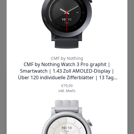
unterstützt Sie in insgesamt 31
Sportmodi dabei, Ihre Leistung präzise
zu analysieren und zu verbessern. Die
umfassende Gesundheitsüberwachung
umfasst eine 24-Stunden-
Herzfrequenzmessung inklusive
Ruhepuls, Herzfrequenz beim Training
sowie Erinnerungen zur
Herzfrequenzkontrolle. Zusätzlich
überwacht die Uhr Ihren
Blutsauerstoffgehalt (SpO₂), analysiert
Ihren Schlaf mit erweiterten
dieTechnik.de nutzt Cookies, damit wir
Funktionen, erkennt Stresslevel und
unsere Seiten sicher und zuverlässig
liefert physiologische Daten speziell
anbieten, die Performance prüfen und
zur Frauengesundheit.
Deine Nutzererfahrung einschließlich
Erinnerungssysteme für Trinken und
relevanter Inhalte und personalisierter
Aufstehen sorgen dafür, dass Sie sich
Werbung auf unseren Seiten verbessern
auch in hektischen Zeiten gut um sich
können. Mit Klick auf „Cookies
selbst kümmern.
akzeptieren“ willigst Du zum einen in die