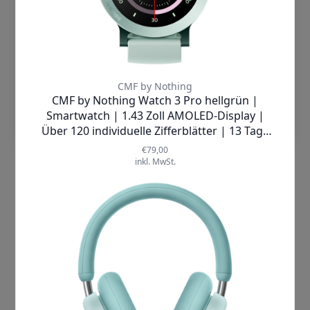
Datenschutzerklärung
zehn Tage durch. Für besonders lange
Einsätze steht ein Energiesparmodus
bereit, der die Laufzeit auf
Cookies Akzeptieren
beeindruckende 60 Tage ausdehnt.
Dank
Dual-Band GPS
(L1 + L5) sowie
Einstellungen
Unterstützung für GLONASS, Galileo,
QZSS und Beidou finden Sie immer
sicher Ihren Weg. Die robuste
IP68-
Zertifizierung
garantiert Schutz gegen
Wasser und Staub, sodass die Uhr auch
bei Regen oder beim Schwimmen
einsatzbereit bleibt.
Ob beim Joggen im Park, beim Yoga am
Morgen oder während eines wichtigen
Meetings – die CMF by Nothing Watch 3
Pro ist Ihr vielseitiger Partner. Sie
zeichnet Ihre Schritte auf, misst
Kalorienverbrauch und Distanz, steuert