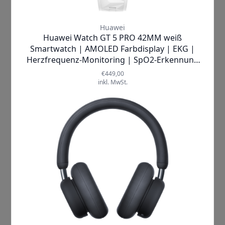
Hersteller
CMF by Nothing
Lieferzeit
1-2 Werktage
Breite (cm)
4.7 cm
Höhe (cm)
2.58 cm
Tiefe (cm)
1.45 cm
Mehr anzeigen ▼
Verwandte Artikel