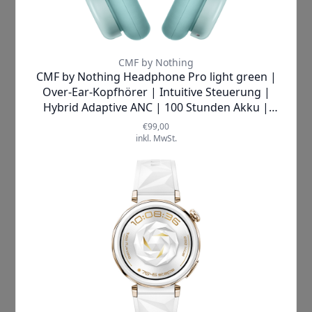
Musik abspielend vom Handgelenk aus
und erinnert Sie zuverlässig an Termine
oder Pausen. Mit integrierten
Funktionen wie Sprachassistent,
Fernsteuerung der Kamera,
Wetteranzeige oder Timer sind Sie
jederzeit bestens organisiert und
vernetzt.
Gönnen Sie sich diesen
technologischen Fortschritt und
setzen Sie neue Maßstäbe in puncto
Gesundheit, Fitness und Lifestyle!
Mehr Informationen