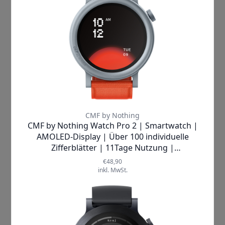
Zifferblättern
Ihre Persönlichkeit
perfekt unterstreicht. Ob dynamisch,
interaktiv oder klassisch statisch – die
Watch 3 Pro passt sich Ihrem Stil und
Ihren Bedürfnissen an und macht
jeden Moment zu etwas Besonderem.
Dabei verbindet sie auf einzigartige
Weise modernste Technologie mit
einem ansprechenden Design, das
sowohl im Alltag als auch beim Sport
ein echter Hingucker ist.
Was die CMF by Nothing Watch 3 Pro
wirklich auszeichnet, sind ihre
innovativen Funktionen: Der
intelligente
Smart Movement
Algorithm
erkennt automatisch
sieben verschiedene Sportarten
und