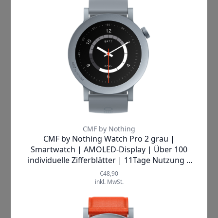
auch bei direktem Sonnenlicht
jederzeit alle Informationen klar
erkennen können. So behalten Sie Ihre
Fitnessziele, Benachrichtigungen und
Gesundheitsdaten stets im Blick – ohne
Kompromisse.
Stellen Sie sich vor, wie diese elegante
Uhr Ihr Handgelenk ziert und mit
über
120 individuell anpassbaren