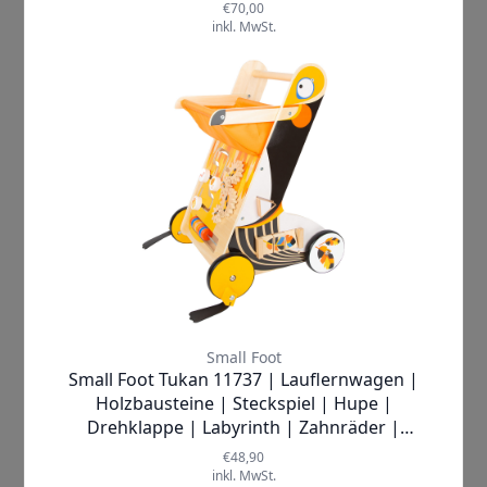
Hasbro |
Hero Quest
Spiel
✘
AUSVERKAUFT