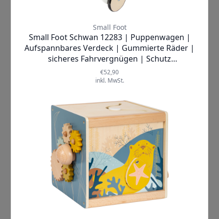
Beschreibung
Die
Small Foot Babyschaukel Seaside 12327
ist
ein absolutes Must-Have für Eltern, die ihren
Kleinen maximalen Komfort und Sicherheit
bieten möchten. Mit ihrer hochwertigen
Bestickung ist sie nicht nur optisch
ansprechend, sondern auch äußerst
strapazierfähig.
Der
3-Punkt-Gurt
sorgt dafür, dass Ihr Baby
sicher in der Schaukel sitzt und sich frei
bewegen kann, ohne dabei das Gleichgewicht
zu verlieren. So können Sie sich entspannt
zurücklehnen und wissen, dass Ihr kleiner
Schatz gut aufgehoben ist.
Die
abgerundeten Kante
n der Babyschaukel
gewährleisten eine zusätzliche Sicherheit und