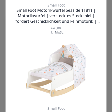
verhindern mögliche Verletzungen. Sie können
beruhigt sein, denn diese Schaukel wurde mit
größter Sorgfalt entworfen, um Ihrem Baby ein
Höchstmaß an Sicherheit zu bieten.
dieTechnik.de nutzt Cookies, damit wir
Neben der Sicherheit bietet die Small Foot
unsere Seiten sicher und zuverlässig
Babyschaukel Seaside 12327 auch einen
hohen
anbieten, die Performance prüfen und
Komfort
. Das weiche Material schmiegt sich
Deine Nutzererfahrung einschließlich
sanft an den Körper Ihres Kindes an und sorgt
relevanter Inhalte und personalisierter
für ein angenehmes Gefühl beim Schaukeln.
Werbung auf unseren Seiten verbessern
Diese Babyschaukel eignet sich
perfekt für
können. Mit Klick auf „Cookies
drinnen oder draußen
. Egal ob im
akzeptieren“ willigst Du zum einen in die
Wohnzimmer oder auf der Terrasse - Ihr Baby
Verwendung von Cookies ein. Zum
wird es lieben, sanft hin- und hergeschaukelt zu
anderen holen wir auf diese Weise –
werden.
soweit erforderlich – deine Einwilligung in
Zusammenfassend bietet die Small Foot
die auf diesen Cookies basierende
Babyschaukel Seaside 12327 hochwertige
Verarbeitung Deiner Daten ein,
Bestickung, einen 3-Punkt-Gurt für maximale
einschließlich der Übermittlung solcher
Sicherheit, abgerundete Kanten zur Vermeidung
Daten an unsere Marketingpartner
von Verletzungen und ein komfortables