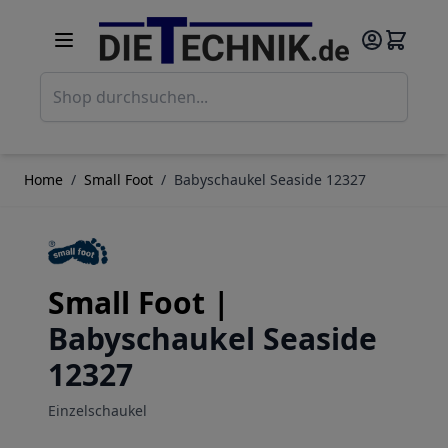
Direkt zum Inhalt
Such
Home
/
Small Foot
/
Babyschaukel Seaside 12327
Small Foot |
Babyschaukel Seaside
12327
Einzelschaukel