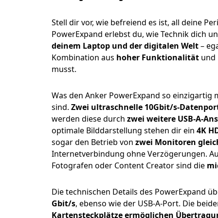
Stell dir vor, wie befreiend es ist, all dein
PowerExpand erlebst du, wie Technik dich unte
deinem Laptop und der digitalen Welt
– ega
Kombination aus
hoher Funktionalität
und
musst.
Was den Anker PowerExpand so einzigartig 
sind.
Zwei ultraschnelle 10Gbit/s-Datenpor
werden diese durch
zwei weitere USB-A-Ans
optimale Bilddarstellung stehen dir ein
4K H
sogar den Betrieb von
zwei Monitoren gleic
Internetverbindung ohne Verzögerungen. Au
Fotografen oder Content Creator sind die
mi
Die technischen Details des PowerExpand üb
Gbit/s
, ebenso wie der USB-A-Port. Die beid
Kartensteckplätze ermöglichen Übertragu