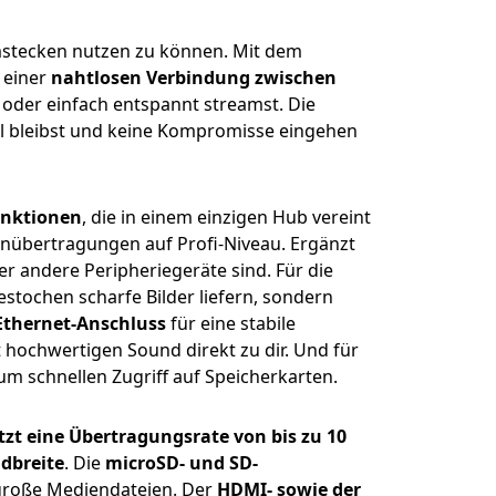
 Umstecken nutzen zu können. Mit dem
u einer
nahtlosen Verbindung zwischen
 oder einfach entspannt streamst. Die
bel bleibst und keine Kompromisse eingehen
unktionen
, die in einem einzigen Hub vereint
enübertragungen auf Profi-Niveau. Ergänzt
der andere Peripheriegeräte sind. Für die
estochen scharfe Bilder liefern, sondern
Ethernet-Anschluss
für eine stabile
 hochwertigen Sound direkt zu dir. Und für
m schnellen Zugriff auf Speicherkarten.
zt eine Übertragungsrate von bis zu 10
dbreite
. Die
microSD- und SD-
 große Mediendateien. Der
HDMI- sowie der