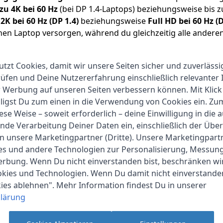
zu 4K bei 60 Hz
(bei DP 1.4-Laptops) beziehungsweise bis zu
u
2K bei 60 Hz (DP 1.4)
beziehungsweise
Full HD bei 60 Hz (D
en Laptop versorgen, während du gleichzeitig alle anderen 
utzt Cookies, damit wir unsere Seiten sicher und zuverlässi
rExpand eignet sich ideal zum Anschluss
externer Festpla
fen und Deine Nutzererfahrung einschließlich relevanter 
wie zum
Streamen von Filmen über angeschlossene Monit
r Werbung auf unseren Seiten verbessern können. Mit Klick
Karten
, während Gamer mit stabiler
Ethernet-Verbindung l
lligst Du zum einen in die Verwendung von Cookies ein. Z
für kristallklaren Sound
– so bist du jederzeit perfekt ve
ese Weise – soweit erforderlich – deine Einwilligung in die 
nde Verarbeitung Deiner Daten ein, einschließlich der Übe
nker
, einem weltweit führenden Hersteller im Bereich inn
an unsere Marketingpartner (Dritte). Unsere Marketingpar
Verarbeitung
,
hohe Zuverlässigkeit
und umfassende
Komp
ies und andere Technologien zur Personalisierung, Messun
tungen bestätigen die herausragende Leistung dieses Hub
erbung. Wenn Du nicht einverstanden bist, beschränken wi
kies und Technologien. Wenn Du damit nicht einverstanden
kies ablehnen". Mehr Information findest Du in unserer
nd und entdecke die Freiheit einer umfassenden Erweite
lärung