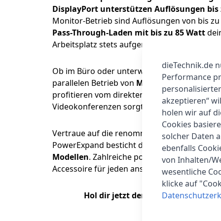
DisplayPort unterstützen Auflösungen bis 
Monitor-Betrieb sind Auflösungen von bis z
Pass-Through-Laden mit bis zu 85 Watt
dein
Arbeitsplatz stets aufgeräumt und effizient.
dieTechnik.de n
Ob im Büro oder unterwegs: Der Anker Powe
Performance prü
parallelen Betrieb von
Maus und Tastatur
so
personalisierte
profitieren vom direkten Zugriff auf ihre
SD-
akzeptieren“ wi
Videokonferenzen sorgt der
AUX-Anschluss 
holen wir auf di
Cookies basiere
Vertraue auf die renommierte Qualität von
A
solcher Daten 
PowerExpand besticht durch seine
robuste 
ebenfalls Cook
Modellen
. Zahlreiche positive Kundenbewer
von Inhalten/W
Accessoire für jeden anspruchsvollen Nutzer.
wesentliche Coo
klicke auf "Coo
Hol dir jetzt den Anker PowerExpa
Datenschutzerk