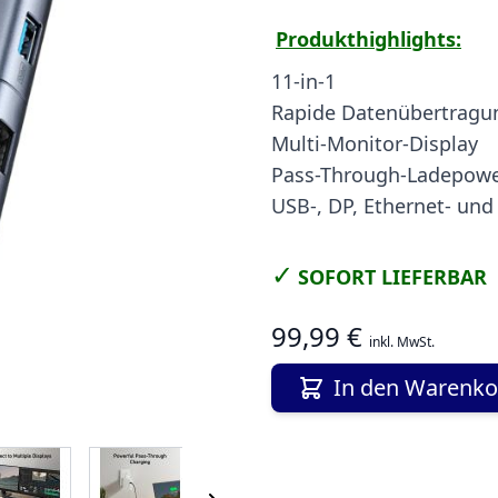
Produkthighlights:
11-in-1
Rapide Datenübertragu
Multi-Monitor-Display
Pass-Through-Ladepow
USB-, DP, Ethernet- und
✓
SOFORT LIEFERBAR
99,99 €
inkl. MwSt.
In den Warenko
 image
View larger image
View larger image
View larger image