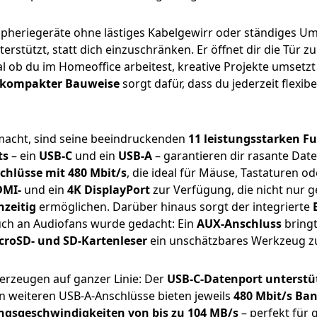
e Peripheriegeräte ohne lästiges Kabelgewirr oder ständiges
rstützt, statt dich einzuschränken. Er öffnet dir die Tür z
l ob du im Homeoffice arbeitest, kreative Projekte umsetzt
kompakter Bauweise
sorgt dafür, dass du jederzeit flexi
macht, sind seine beeindruckenden
11 leistungsstarken F
ts
– ein
USB-C
und ein
USB-A
– garantieren dir rasante Dat
chlüsse mit 480 Mbit/s
, die ideal für Mäuse, Tastaturen o
DMI-
und ein
4K DisplayPort
zur Verfügung, die nicht nur g
hzeitig
ermöglichen. Darüber hinaus sorgt der integrierte
ch an Audiofans wurde gedacht: Ein
AUX-Anschluss
bringt
croSD- und SD-Kartenleser
ein unschätzbares Werkzeug zu
erzeugen auf ganzer Linie: Der
USB-C-Datenport unterstüt
en weiteren USB-A-Anschlüsse bieten jeweils
480 Mbit/s Ban
ngsgeschwindigkeiten von bis zu 104 MB/s
– perfekt für