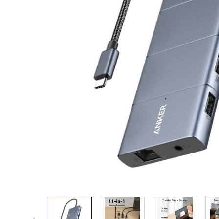
View larger image
View larger image
View larger