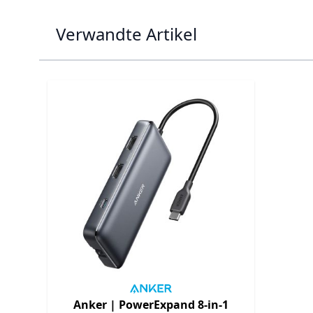
Verwandte Artikel
Navigating through the elements of the carousel is p
Press to skip carousel
Anker |
PowerExpand 8-in-1