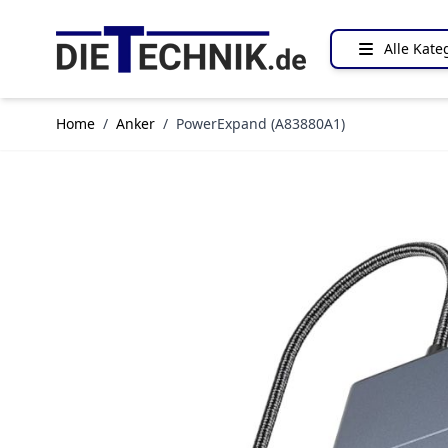
Direkt zum Inhalt
Alle Kate
Home
/
Anker
/
PowerExpand (A83880A1)