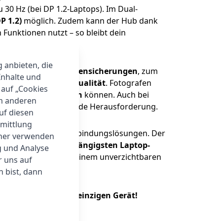
 30 Hz (bei DP 1.2-Laptops). Im Dual-
P 1.2)
möglich. Zudem kann der Hub dank
Funktionen nutzt – so bleibt dein
g anbieten, die
tten für schnelle Datensicherungen
, zum
Inhalte und
ore in brillanter Qualität
. Fotografen
 auf „Cookies
agfrei online spielen
können. Auch bei
um anderen
rnetzt und bereit für jede Herausforderung.
auf diesen
rmittlung
ovativer Lade- und Verbindungslösungen. Der
tner verwenden
atibilität mit den gängigsten Laptop-
g und Analyse
s und machen ihn zu einem unverzichtbaren
r uns auf
 bist, dann
rung mit nur einem einzigen Gerät!